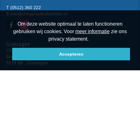
T
(0512) 360 222
E
info@chiropractiedrachten.nl
Om deze website optimaal te laten functioneren
gebruiken wij cookies. Voor
meer informatie
zie ons
privacy statement.
Groningen
Chiropractie Groningen
Accepteren
Eendrachtskade NZ 23
9718 BB
Groningen
T
(050) 230 4086
E
info@chiropractorgroningen.nl
Volg ons via Social Media