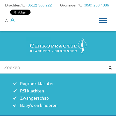
Drachten:
(0512) 360 222
Groningen:
(050) 230 4086
A
A
HOME
OVER ONS
KLACHTEN
CHIROPRACTIE
BABY'S EN KINDEREN
NIEUWS
Rug/nek klachten
RSI klachten
AFSPRAAK MAKEN
Zwangerschap
CONTACT
Baby’s en kinderen