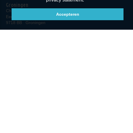
Groningen
Chiropractie Groningen
Accepteren
Eendrachtskade NZ 23
9718 BB
Groningen
T
(050) 230 4086
E
info@chiropractorgroningen.nl
Volg ons via Social Media