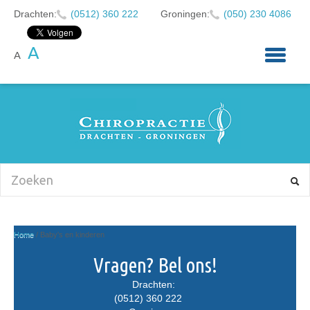
Drachten:
(0512) 360 222
Groningen:
(050) 230 4086
A
A
HOME
OVER ONS
KLACHTEN
CHIROPRACTIE
BABY'S EN KINDEREN
NIEUWS
Home
/
Baby's en kinderen
AFSPRAAK MAKEN
Vragen? Bel ons!
CONTACT
Drachten:
(0512) 360 222