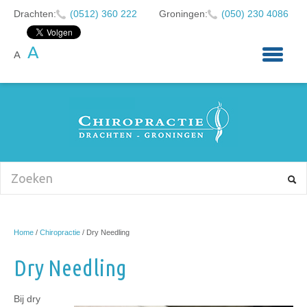
Drachten:
(0512) 360 222
Groningen:
(050) 230 4086
A
A
HOME
OVER ONS
KLACHTEN
CHIROPRACTIE
BABY'S EN KINDEREN
NIEUWS
Home
/
Chiropractie
/
Dry Needling
AFSPRAAK MAKEN
Dry Needling
CONTACT
Bij dry