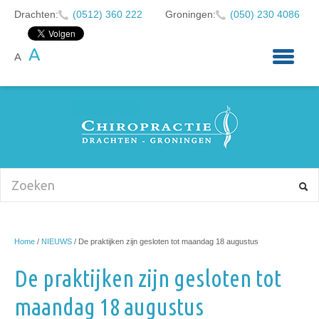
Drachten:
(0512) 360 222
Groningen:
(050) 230 4086
A
A
HOME
OVER ONS
KLACHTEN
CHIROPRACTIE
BABY'S EN KINDEREN
NIEUWS
Home
/
NIEUWS
/
De praktijken zijn gesloten tot maandag 18 augustus
AFSPRAAK MAKEN
De praktijken zijn gesloten tot
CONTACT
maandag 18 augustus