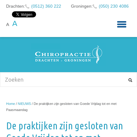
Drachten:
(0512) 360 222
Groningen:
(050) 230 4086
A
A
HOME
OVER ONS
KLACHTEN
CHIROPRACTIE
BABY'S EN KINDEREN
NIEUWS
Home
/
NIEUWS
/
De praktijken zijn gesloten van Goede Vrijdag tot en met
AFSPRAAK MAKEN
Paasmaandag
CONTACT
De praktijken zijn gesloten van