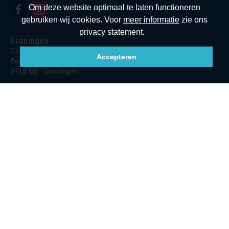
Om deze website optimaal te laten functioneren
gebruiken wij cookies. Voor
meer informatie
zie ons
privacy statement.
Groningen
Chiropractie Groningen
Accepteren
Eendrachtskade NZ 23
9718 BB
Groningen
T
(050) 230 4086
E
info@chiropractorgroningen.nl
Volg ons via Social Media