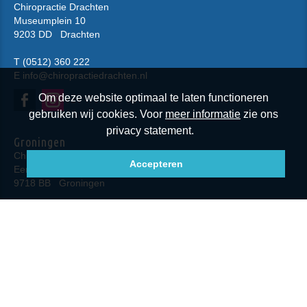
Chiropractie Drachten
Museumplein 10
9203 DD
Drachten
T
(0512) 360 222
E
info@chiropractiedrachten.nl
Om deze website optimaal te laten functioneren
gebruiken wij cookies. Voor
meer informatie
zie ons
privacy statement.
Groningen
Chiropractie Groningen
Accepteren
Eendrachtskade NZ 23
9718 BB
Groningen
T
(050) 230 4086
E
info@chiropractorgroningen.nl