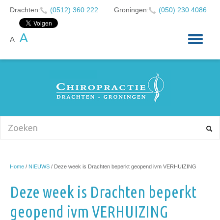
Drachten:
(0512) 360 222
Groningen:
(050) 230 4086
A
A
HOME
OVER ONS
KLACHTEN
CHIROPRACTIE
BABY'S EN KINDEREN
NIEUWS
Home
/
NIEUWS
/
Deze week is Drachten beperkt geopend ivm VERHUIZING
AFSPRAAK MAKEN
Deze week is Drachten beperkt
CONTACT
geopend ivm VERHUIZING