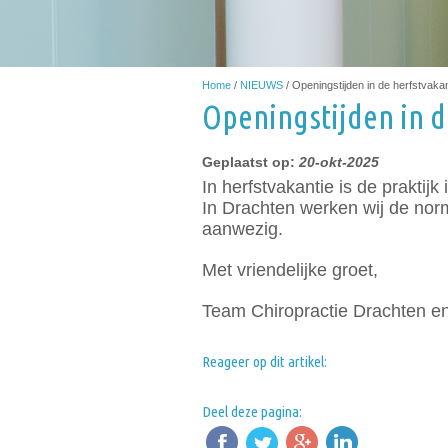
Home
/
NIEUWS
/
Openingstijden in de herfstvakan
Openingstijden in d
Geplaatst op:
20-okt-2025
In herfstvakantie is de prakt
In Drachten werken wij de norm
aanwezig.
Met vriendelijke groet,
Team Chiropractie Drachten e
Reageer op dit artikel:
Deel deze pagina: