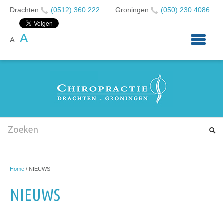
Drachten:
(0512) 360 222
Groningen:
(050) 230 4086
A
A
HOME
OVER ONS
KLACHTEN
CHIROPRACTIE
BABY'S EN KINDEREN
NIEUWS
Home
/
NIEUWS
AFSPRAAK MAKEN
NIEUWS
CONTACT