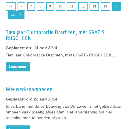
<<
<
7
8
9
10
11
12
13
14
15
van 15
Tien jaar Chiropractie Drachten, met GRATIS
RUGCHECK
Geplaatst op:
14 nov 2014
Tien jaar Chiropractie Drachten, met GRATIS RUGCHECK ...
Lees meer
Wegwerkzaamheden
Geplaatst op:
22 aug 2014
In verband met de verbouwing van De Lawei is het gebied daar
omheen vaak (deels) afgesloten. Het is verstandig om hier
rekening mee te houden als u on...