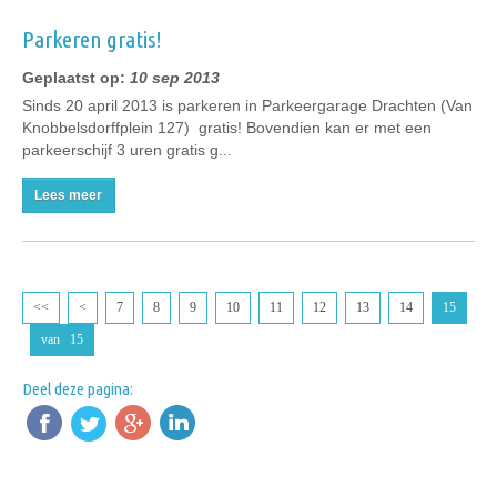
Parkeren gratis!
Geplaatst op:
10 sep 2013
Sinds 20 april 2013 is parkeren in Parkeergarage Drachten (Van
Knobbelsdorffplein 127) gratis! Bovendien kan er met een
parkeerschijf 3 uren gratis g...
Lees meer
<<
<
7
8
9
10
11
12
13
14
15
van 15
Deel deze pagina: